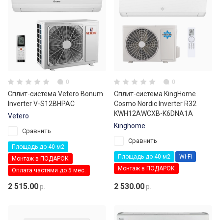
0
0
Сплит-система Vetero Bonum
Сплит-система KingHome
Inverter V-S12BHPAC
Cosmo Nordic Inverter R32
KWH12AWCXB-K6DNA1A
Vetero
Kinghome
Сравнить
Сравнить
Площадь до 40 м2
Площадь до 40 м2
Wi-Fi
Монтаж в ПОДАРОК
Монтаж в ПОДАРОК
Оплата частями до 5 мес.
2 515.00
2 530.00
р.
р.