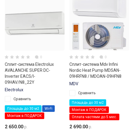
0
0
Сплит-система Electrolux
Сплит-система Mdv Infini
AVALANCHE SUPER DC-
Nordic Heat Pump MDSAN-
Inverter EACS/I-
09HRFN8 / MDOAN-09HFN8
09HAV/N8_22Y
MDV
Electrolux
Сравнить
Сравнить
Площадь до 30 м2
Площадь до 30 м2
Wi-Fi
Монтаж в ПОДАРОК
Монтаж в ПОДАРОК
Оплата частями до 5 мес.
2 650.00
2 690.00
р.
р.