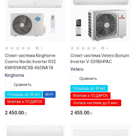
0
0
Сплит-система KingHome
Сплит-система Vetero Bonum
Cosmo Nordic Inverter R32
Inverter V-S09BHPAC
KWH09AWCXB-K6DNA1B
Vetero
Kinghome
Сравнить
Сравнить
Площадь до 30 м2
Площадь до 30 м2
Wi-Fi
Монтаж в ПОДАРОК
Монтаж в ПОДАРОК
Оплата частями до 5 мес.
2 450.00
2 455.00
р.
р.