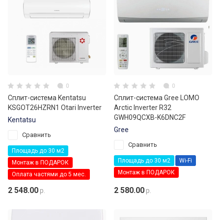
0
0
Сплит-система Kentatsu
Сплит-система Gree LOMO
KSGOT26HZRN1 Otari Inverter
Arctic Inverter R32
GWH09QCXB-K6DNC2F
Kentatsu
Gree
Сравнить
Сравнить
Площадь до 30 м2
Площадь до 30 м2
Wi-Fi
Монтаж в ПОДАРОК
Монтаж в ПОДАРОК
Оплата частями до 5 мес.
2 548.00
2 580.00
р.
р.