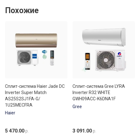
Похожие
Сплит-система Haier Jade DC
Сплит-система Gree LYRA
Inverter Super Match
Inverter R32 WHITE
AS25S2SJ1FA-G/
GWH09ACC-K6DNA1F
1U25MECFRA
Gree
Haier
5 470.00
3 091.00
р.
р.