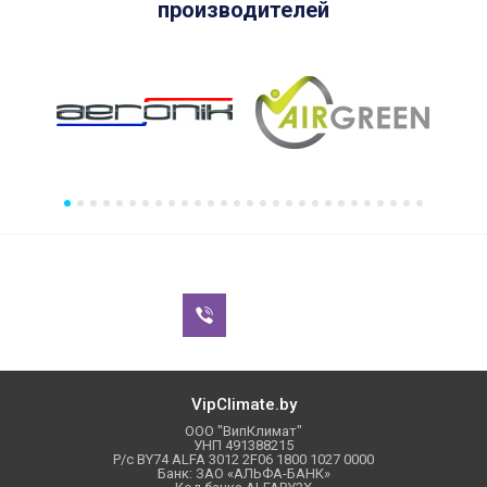
производителей
VipClimate.by
ООО "ВипКлимат"
УНП 491388215
Р/с BY74 ALFA 3012 2F06 1800 1027 0000
Банк: ЗАО «АЛЬФА-БАНК»