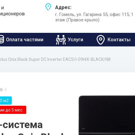
 и
Адрес:
иционеров
г. Гомель, ул. Гагарина 55, офис 115, 1
этаж (Правое крыло)
Оплата частями
Услуги
Контакты
olux Onix Black Super DC Inverter EACS/I-09HIX-BLACK/N8
0
0 м2
и до 5 мес.
-система