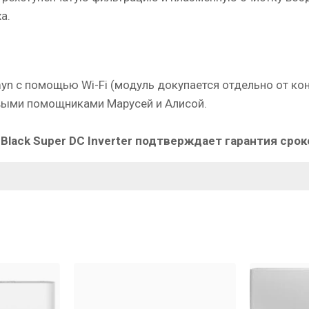
а.
n с помощью Wi-Fi (модуль докупается отдельно от кон
выми помощниками Марусей и Алисой.
lack Super DC Inverter подтверждает гарантия сроко