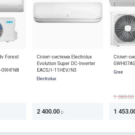
v Forest
Сплит-система Electrolux
Сплит-сис
Evolution Super DC-Inverter
GWH07AG
-09HFN8
EACS/I-11HEV/N3
Gree
Electrolux
1 389.00
2 400.00
1 453.0
р.