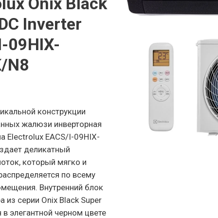
olux Onix Black
DC Inverter
I-09HIX-
/N8
никальной конструкции
нных жалюзи инверторная
а Electrolux EACS/I-09HIX-
здает деликатный
оток, который мягко и
распределяется по всему
омещения. Внутренний блок
 из серии Onix Black Super
 в элегантной черном цвете