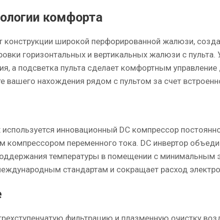
нологии комфорта
ет конструкции широкой перфорированной жалюзи, создае
ровки горизонтальных и вертикальных жалюзи с пульта.
я, а подсветка пульта сделает комфортным управление д
 вашего нахождения рядом с пультом за счет встроенно
nix используется инновационный DC компрессор постоянн
м компрессором переменного тока. DC инвертор объединя
поддержания температуры в помещении с минимальным 
международным стандартам и сокращает расход электро
e
рехступенчатую фильтрацию и плазменную очистку возд