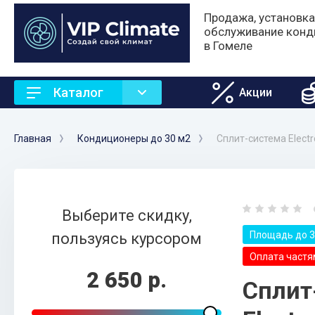
Продажа, установка
обслуживание конд
в Гомеле
Каталог
Акции
Главная
Кондиционеры до 30 м2
Сплит-система Electr
Выберите скидку,
Площадь до 3
пользуясь курсором
Оплата частям
2 650 р.
Сплит