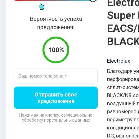
Electr
Super 
Вероятность успеха
EACS/
предложения:
BLACK
100%
Electrolux
Благодаря у
перфорирова
сплит-систем
Отправить свое
BLACK/N8 со
предложение
воздушный п
равномерно 
Нажимая на кнопку, соглашаюсь на
периметру п
обработку персональных данных
кондиционера
DC, выполнен