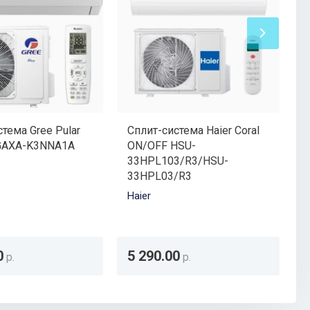
тема Gree Pular
Сплит-система Haier Coral
С
AXA-K3NNA1A
ON/OFF HSU-
33HPL103/R3/HSU-
i
33HPL03/R3
K
Haier
0
5 290.00
р.
р.