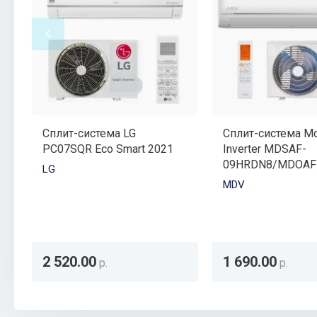
Сплит-система LG
Сплит-система Md
PC07SQR Eco Smart 2021
Inverter MDSAF-
09HRDN8/MDOAF
LG
MDV
2 520.00
1 690.00
р.
р.