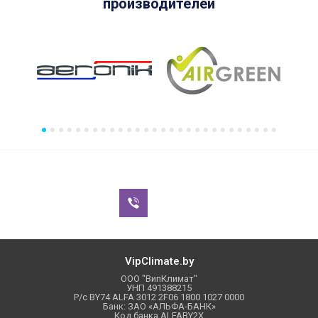
производителей
VipClimate.by
ООО "ВипКлимат"
УНП 491388215
Р/с BY74 ALFA 3012 2F06 1800 1027 0000
Банк: ЗАО «АЛЬФА-БАНК»
Код банка ALFABY2X