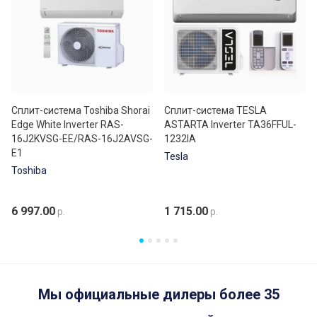
Сплит-система Toshiba Shorai
Сплит-система TESLA
Edge White Inverter RAS-
ASTARTA Inverter TA36FFUL-
16J2KVSG-EE/RAS-16J2AVSG-
1232IA
E1
Tesla
Toshiba
6 997.00
1 715.00
р.
р.
Мы официальные дилеры более 35