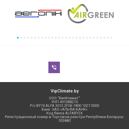
VipClimate.by
ООО "ВипКлимат"
УНП 491388215
Р/с BY74 ALFA 3012 2F06 1800 1027 0000
Банк: ЗАО «АЛЬФА-БАНК»
Код банка ALFABY2X
Регистрационный номер в Торговом реестре Республики Беларусь:
553880