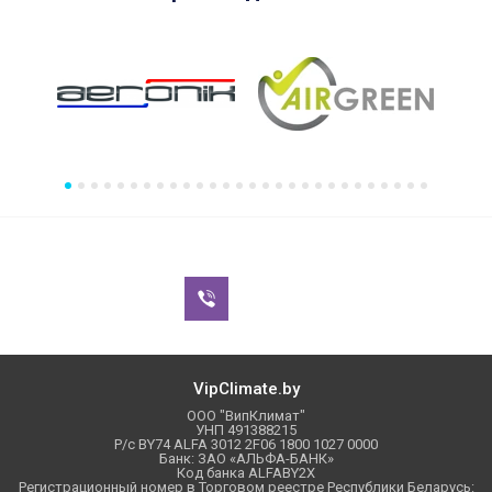
VipClimate.by
ООО "ВипКлимат"
УНП 491388215
Р/с BY74 ALFA 3012 2F06 1800 1027 0000
Банк: ЗАО «АЛЬФА-БАНК»
Код банка ALFABY2X
Регистрационный номер в Торговом реестре Республики Беларусь: