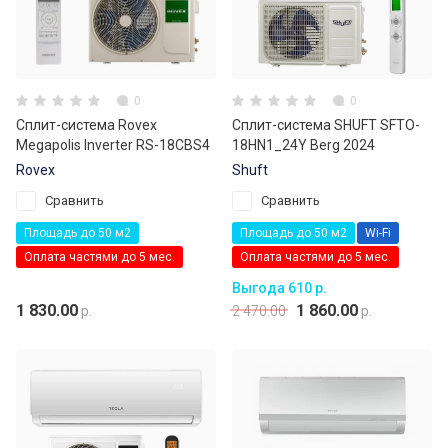
0
0
Сплит-система Rovex
Сплит-система SHUFT SFTO-
Megapolis Inverter RS-18CBS4
18HN1_24Y Berg 2024
Rovex
Shuft
Сравнить
Сравнить
Площадь до 50 м2
Площадь до 50 м2
Wi-Fi
Оплата частями до 5 мес.
Оплата частями до 5 мес.
Выгода 610 р.
1 830.00
1 860.00
р.
2 470.00
р.