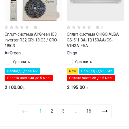
0
0
Сплит-система AirGreen IC3
Сплит-система CHIGO ALBA
Inverter R32 GRI-18IC3 / GRO-
CS-51H3A-1B150AA/CS-
18IC3
51N3A-E5A
AirGreen
Chigo
Сравнить
Сравнить
Площадь до 50 м2
New
Площадь до 50 м2
Оплата частями до 5 мес.
Оплата частями до 5 мес.
2 100.00
2 195.00
р.
р.
1
2
3
...
16