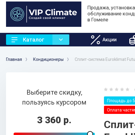
Продажа, установка
обслуживание конд
в Гомеле
Каталог
Акции
Главная
Кондиционеры
Сплит-система Euroklimat Fut
Выберите скидку,
Площадь до 5
пользуясь курсором
Оплата частям
3 360 р.
Сплит