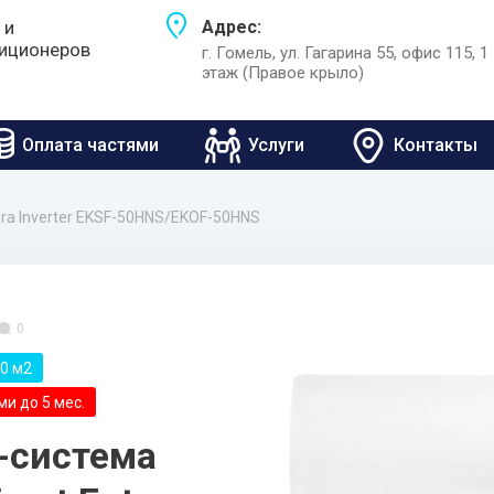
 и
Адрес:
иционеров
г. Гомель, ул. Гагарина 55, офис 115, 1
этаж (Правое крыло)
Оплата частями
Услуги
Контакты
ura Inverter EKSF-50HNS/EKOF-50HNS
0
0 м2
и до 5 мес.
-система