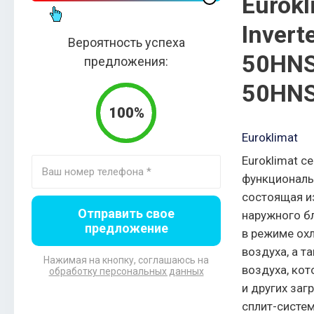
Eurokl
Invert
Вероятность успеха
50HNS
предложения:
50HN
100%
Euroklimat
Euroklimat се
функциональ
состоящая из
Отправить свое
наружного б
предложение
в режиме ох
воздуха, а 
Нажимая на кнопку, соглашаюсь на
воздуха, ко
обработку персональных данных
и других заг
сплит-систе