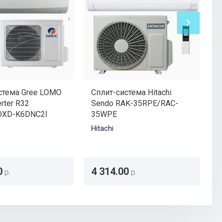
стема Gree LOMO
Сплит-система Hitachi
С
erter R32
Sendo RAK-35RPE/RAC-
XD-K6DNC2I
35WPE
B
Hitachi
E
0
4 314.00
р.
р.