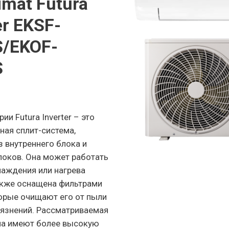
imat Futura
er EKSF-
/EKOF-
S
рии Futura Inverter – это
ная сплит-система,
 внутреннего блока и
локов. Она может работать
лаждения или нагрева
также оснащена фильтрами
торые очищают его от пыли
рязнений. Рассматриваемая
ма имеют более высокую