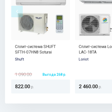
Сплит-система SHUFT
Сплит-система Lo
SFTH-07HN8 Soturai
LAC-18TA
Shuft
Loriot
1 090.00
Выгода 268 р.
822.00
2 460.00
р.
р.