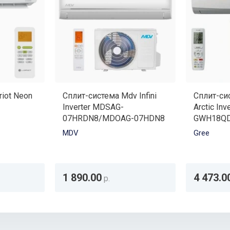
riot Neon
Сплит-система Mdv Infini
Сплит-си
Inverter MDSAG-
Arctic Inv
07HRDN8/MDOAG-07HDN8
GWH18QD
MDV
Gree
1 890.00
4 473.0
р.